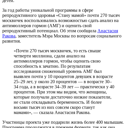
детей.
За год работы уникальной программы в сфере
репродуктивного здоровья «Стану мамой» почти 270 тысяч
москвичек воспользовались возможностью сдать анализ на
антимюллеров гормон (АМГ) и оценить свой
репродуктивный потенциал. Об этом сообщила
Анастасия
Ракова
, заместитель Мэра Москвы по вопросам социального
развития.
«Почти 270 тысяч москвичек, то есть свыше
четверти миллиона, сдали анализ на
антимюллеров гормон, чтобы оценить свою
способность к зачатию. По результатам
исследования сниженный уровень АМГ был
выявлен почти у 10 процентов девушек в возрасте
25–29 лет, у около 20 процентов — в возрасте 30–
34 года, а в возрасте 34–39 лет — практически у 40
процентов. При этом мы видим, что женщины,
которые получали достаточно низкие показатели,
не стали откладывать беременность. И более
восьми тысяч из них совсем скоро станут
мамами», — сказала Анастасия Ракова.
Участницы проекта уже подарили жизнь более 400 малышам.
Программа продолжится в прежнем формате, так как она