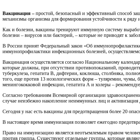
Вакцинация –
простой, безопасный и эффективный способ защи
механизмы организма для формирования устойчивости к ряду 
Как и болезни, вакцины тренируют иммунную систему выработ
болезни – вирусов или бактерий, – которые не приводят к заб
В России принят Федеральный закон «Об иммунопрофилактике
иммунопрофилактики инфекционных болезней, осуществляемой 
Вакцинация осуществляется согласно Национальному календар
которые должны, при отсутствии противопоказаний, проводить
туберкулеза, гепатита В, дифтерии, коклюша, столбняка, поли
того, еще против 13 нозологических форм – туляремии, чумы, 
менингококковой инфекции, гепатита А и холеры – рекоменду
Согласно требованиям Всемирной организации здравоохранени
случае неизбежно накопление неиммунных лиц и активизация 
Сегодня у нас есть вакцины для предотвращения более 20 опас
В настоящее время иммунизация позволяет ежегодно предотвраща
Право на иммунизацию является неотъемлемым правом человека
против гриппа. Существуют отдельные группы, которые являют