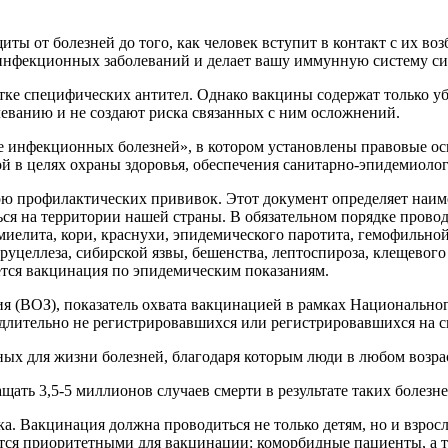
ты от болезней до того, как человек вступит в контакт с их в
инфекционных заболеваний и делает вашу иммунную систему си
ке специфических антител. Однако вакцины содержат только у
олеванию и не создают риска связанных с ним осложнений.
 инфекционных болезней», в котором установлены правовые ос
в целях охраны здоровья, обеспечения санитарно-эпидемиологи
ю профилактических прививок. Этот документ определяет наим
ся на территории нашей страны. В обязательном порядке прово
омиелита, кори, краснухи, эпидемического паротита, гемофильн
бруцеллеза, сибирской язвы, бешенства, лептоспироза, клещевог
ется вакцинация по эпидемическим показаниям.
я (ВОЗ), показатель охвата вакцинацией в рамках Национально
длительно не регистрировавшихся или регистрировавшихся на 
ных для жизни болезней, благодаря которым люди в любом возра
ть 3,5‑5 миллионов случаев смерти в результате таких болезней
. Вакцинация должна проводиться не только детям, но и взрос
ся приоритетными для вакцинации: коморбидные пациенты, а та