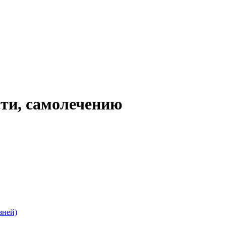
сти, самолечению
зней)