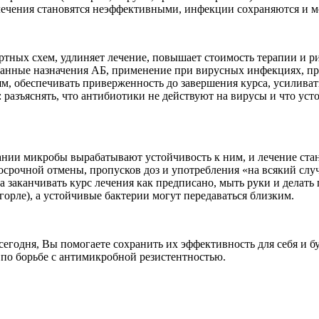
 лечения становятся неэффективными, инфекции сохраняются и мо
тных схем, удлиняет лечение, повышает стоимость терапии и ри
анные назначения АБ, применение при вирусных инфекциях, пр
ям, обеспечивать приверженность до завершения курса, усилива
 разъяснять, что антибиотики не действуют на вирусы и что ус
ии микробы вырабатывают устойчивость к ним, и лечение стано
досрочной отмены, пропусков доз и употребления «на всякий сл
гда заканчивать курс лечения как предписано, мыть руки и дела
орле), а устойчивые бактерии могут передаваться близким.
сегодня, Вы помогаете сохранить их эффективность для себя и 
по борьбе с антимикробной резистентностью.