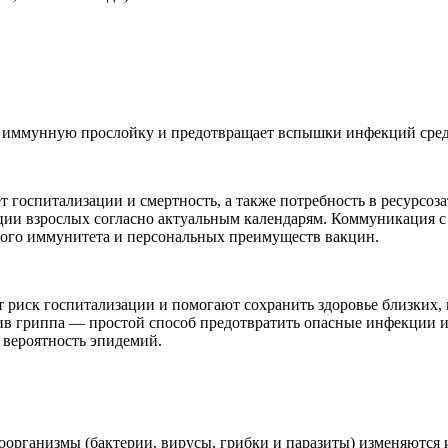
 иммунную прослойку и предотвращает вспышки инфекций сред
 госпитализации и смертность, а также потребность в ресурсо
ации взрослых согласно актуальным календарям. Коммуникация 
ного иммунитета и персональных преимуществ вакцин.
 риск госпитализации и помогают сохранить здоровье близких
в гриппа — простой способ предотвратить опасные инфекции и
 вероятность эпидемий.
роорганизмы (бактерии, вирусы, грибки и паразиты) изменяются 