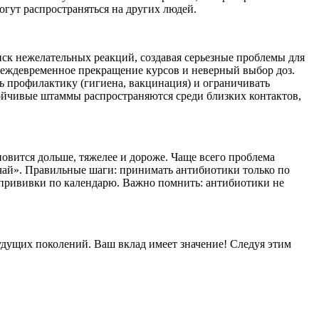
гут распространяться на других людей.
ск нежелательных реакций, создавая серьезные проблемы для
еждевременное прекращение курсов и неверный выбор доз.
ть профилактику (гигиена, вакцинация) и ограничивать
тойчивые штаммы распространяются среди близких контактов,
вится дольше, тяжелее и дороже. Чаще всего проблема
учай». Правильные шаги: принимать антибиотики только по
ть прививки по календарю. Важно помнить: антибиотики не
будущих поколений. Ваш вклад имеет значение! Следуя этим