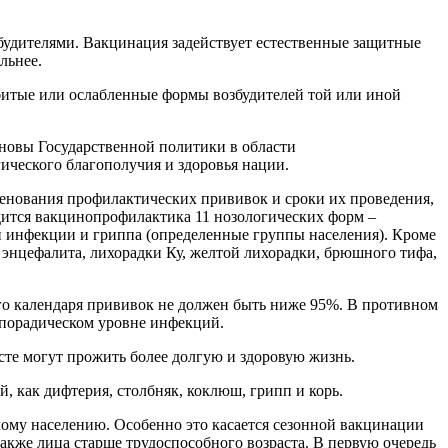
озбудителями. Вакцинация задействует естественные защитные
льнее.
битые или ослабленные формы возбудителей той или иной
новы Государственной политики в области
ческого благополучия и здоровья нации.
енования профилактических прививок и сроки их проведения,
дится вакцинопрофилактика 11 нозологических форм –
ой инфекции и гриппа (определенные группы населения). Кроме
о энцефалита, лихорадки Ку, желтой лихорадки, брюшного тифа,
го календаря прививок не должен быть ниже 95%. В противном
спорадическом уровне инфекций.
сте могут прожить более долгую и здоровую жизнь.
, как дифтерия, столбняк, коклюш, грипп и корь.
лому населению. Особенно это касается сезонной вакцинации
кже лица старше трудоспособного возраста. В первую очередь