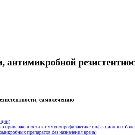
и, антимикробной резистентно
езистентности, самолечению
ации)
ю приверженности к иммунопрофилактике инфекционных боле
омикробных препаратов без назначения врача)