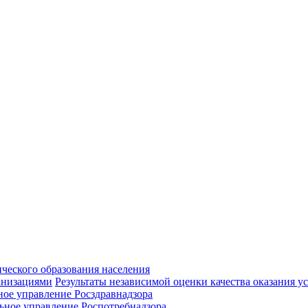
ческого образования населения
Результаты независимой оценки качества оказания у
ное управление Росздравнадзора
ьное управление Роспотребнадзора