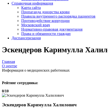
Справочная информация
Карта сайта
Пропаганда донорства крови
Правила внутреннего распорядка пациентов
Противодействие коррупции
Московский врач
Нормативно-правовая документация
Права и обязанности граждан
Диспансеризация
Эскендеров Каримулла Халил
Главная
О центре
Информация о медицинских работниках
Рейтинг сотрудника:
0/10
Эскендеров Каримулла Халилович